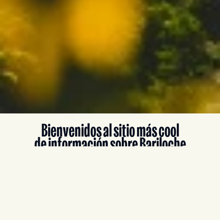
Bienvenidos al sitio más cool
de información sobre Bariloche
¡Nuestra ciudad te espera todo el año con
paisajes increíbles y la emoción de la
aventura! Ya sea que disfrutes de la nieve en
invierno, los colores vibrantes del otoño, el
olor de las flores de la primavera o el sol del
verano, acá encontrarás toda la información
que necesitas.