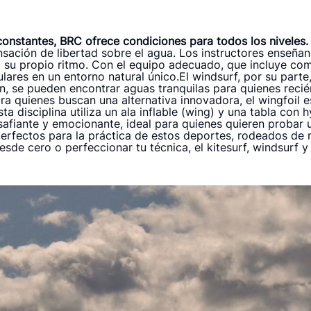
 constantes, BRC ofrece condiciones para todos los niveles.
ensación de libertad sobre el agua. Los instructores enseñ
u propio ritmo. Con el equipo adecuado, que incluye come
lares en un entorno natural único.El windsurf, por su parte,
ión, se pueden encontrar aguas tranquilas para quienes rec
 quienes buscan una alternativa innovadora, el wingfoil es
 disciplina utiliza un ala inflable (wing) y una tabla con h
esafiante y emocionante, ideal para quienes quieren proba
erfectos para la práctica de estos deportes, rodeados d
de cero o perfeccionar tu técnica, el kitesurf, windsurf y wi