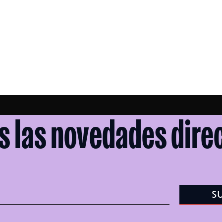
s las novedades direc
S