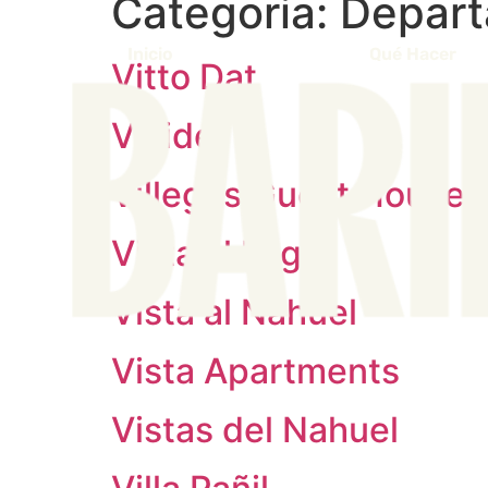
Categoria:
Depart
Inicio
Qué Hacer
Vitto Dat
Vividei
Villegas Guest House
Vista al Lago
Vista al Nahuel
Vista Apartments
Vistas del Nahuel