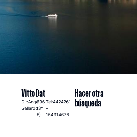
Vitto Dat
Hacer otra
búsqueda
Dir:Angel
696
Tel:4424261
Gallardo
(3º
–
E)
154314676