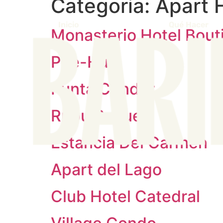
Categoria:
Apart 
Inicio
Qué Hacer
Monasterio Hotel Bout
Pire-Hue
Punta Condor
Rupu Pehuen
Estancia Del Carmen
Apart del Lago
Club Hotel Catedral