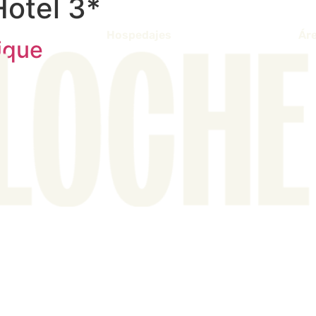
Hotel 3*
Hospedajes
Áre
ique