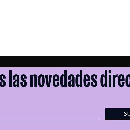
s las novedades direc
S