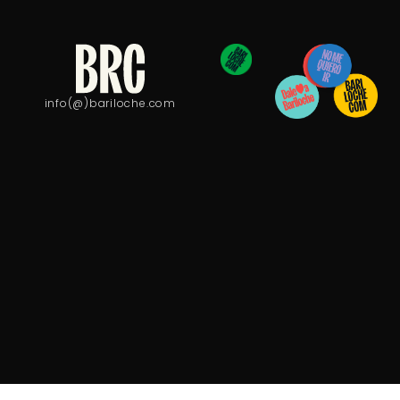
info(@)bariloche.com