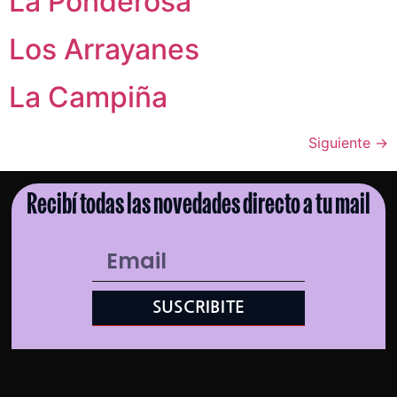
La Ponderosa
Los Arrayanes
La Campiña
Siguiente
→
Recibí todas las novedades directo a tu mail
SUSCRIBITE