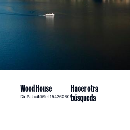
Wood House
Hacer otra
búsqueda
Dir:Palacios
405
Tel:154260605