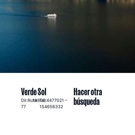
Verde Sol
Hacer otra
búsqueda
Dir:Ruta
19800
Tel:4477021 –
77
154656332