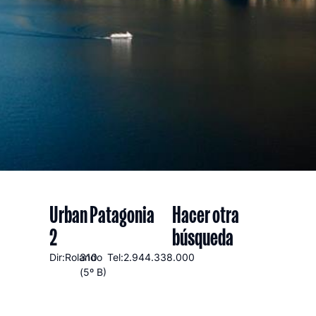
Urban Patagonia
Hacer otra
2
búsqueda
Dir:Rolando
310
Tel:2.944.338.000
(5º B)