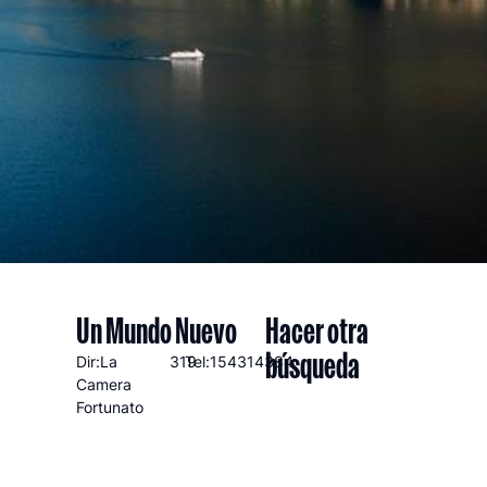
Un Mundo Nuevo
Hacer otra
búsqueda
Dir:La
319
Tel:154314384
Camera
Fortunato