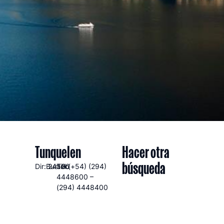
Tunquelen
Hacer otra
búsqueda
Dir:Bustillo
24500
Tel:(+54) (294)
4448600 –
(294) 4448400