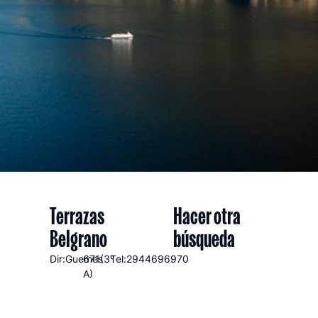
Terrazas
Hacer otra
Belgrano
búsqueda
Dir:Guemes
671(3º
Tel:2944696970
A)