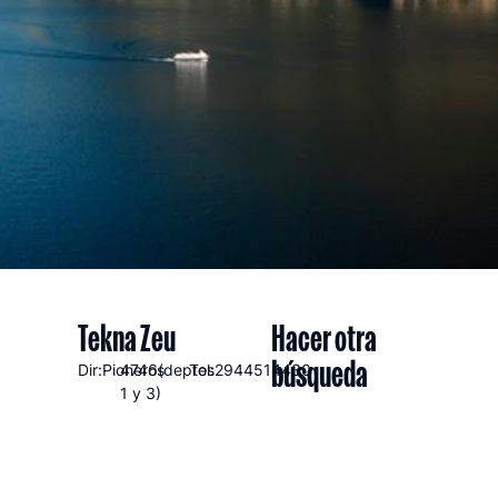
Tekna Zeu
Hacer otra
búsqueda
Dir:Pioneros
4746(deptos
Tel:2944514430
1 y 3)