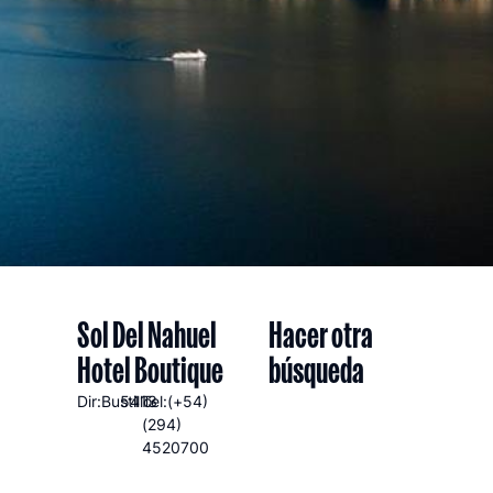
Sol Del Nahuel
Hacer otra
Hotel Boutique
búsqueda
Dir:Bustillo
5413
Tel:(+54)
(294)
4520700