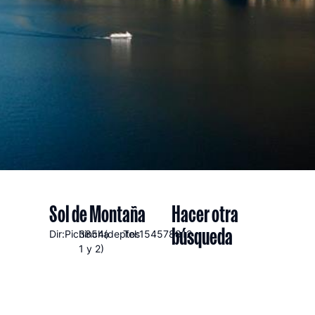
Sol de Montaña
Hacer otra
búsqueda
Dir:Pichincha
3854(deptos
Tel:154578812
1 y 2)