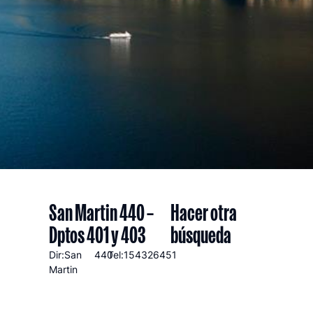
San Martin 440 –
Hacer otra
Dptos 401 y 403
búsqueda
Dir:San
440
Tel:154326451
Martin