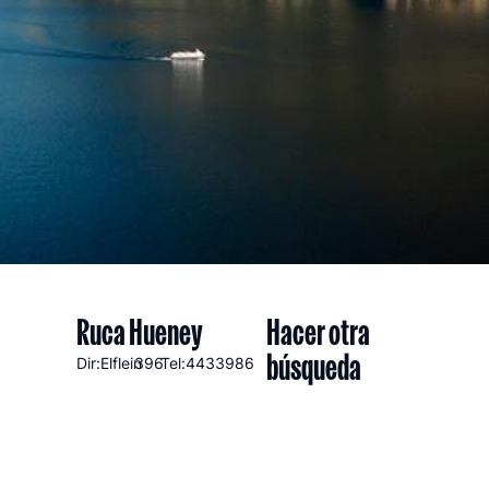
Ruca Hueney
Hacer otra
búsqueda
Dir:Elflein
396
Tel:4433986