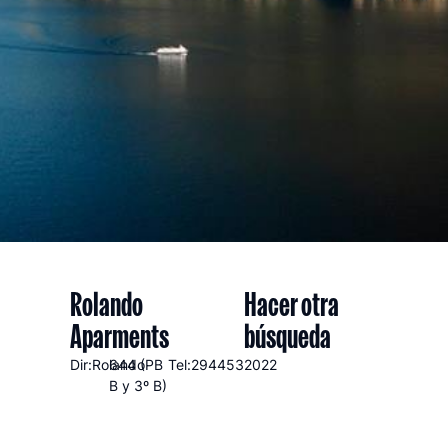
Rolando
Hacer otra
Aparments
búsqueda
Dir:Rolando
644 (PB
Tel:2944532022
B y 3º B)