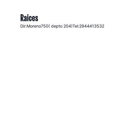
Raices
Dir:Moreno
750( depto 204)
Tel:2944413532