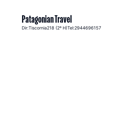
Patagonian Travel
Dir:Tiscornia
218 (2º H)
Tel:2944696157