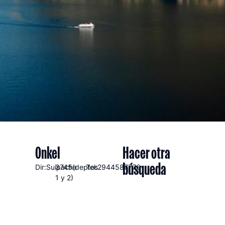
Onkel
Hacer otra
búsqueda
Dir:Suipacha
3745(deptos
Tel:2944587776
1 y 2)