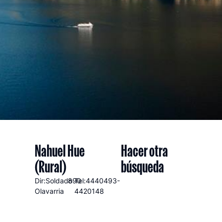
Nahuel Hue
Hacer otra
(Rural)
búsqueda
Dir:Soldado
890
Tel:4440493-
Olavarria
4420148