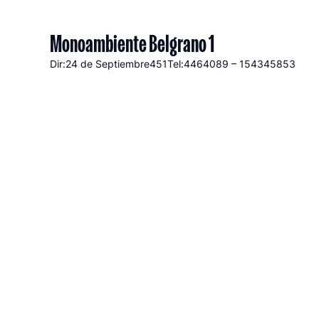
Monoambiente Belgrano 1
Dir:24 de Septiembre
451
Tel:4464089 – 154345853