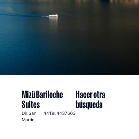
Mizü Bariloche
Hacer otra
Suites
búsqueda
Dir:San
441
Tel:4437663
Martin