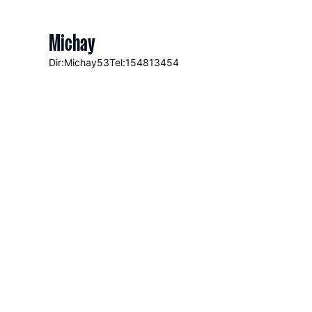
Michay
Dir:Michay
53
Tel:154813454