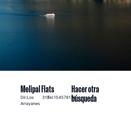
Melipal Flats
Hacer otra
búsqueda
Dir:Los
310
Tel:154578137
Arrayanes