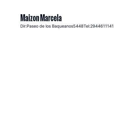
Maizon Marcela
Dir:Paseo de los Baqueanos
5448
Tel:2944611141