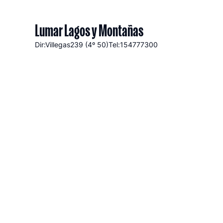
Lumar Lagos y Montañas
Dir:Villegas
239 (4º 50)
Tel:154777300