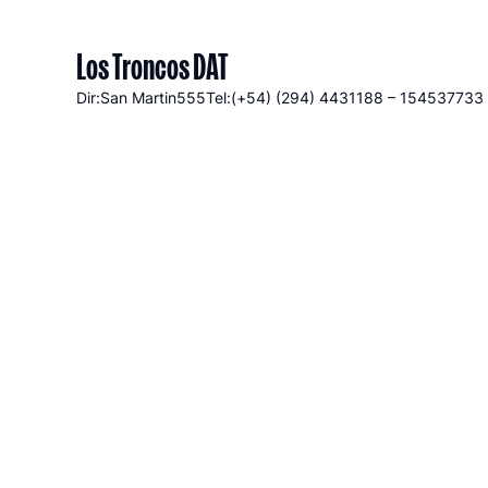
Los Troncos DAT
Dir:San Martin
555
Tel:(+54) (294) 4431188 – 154537733