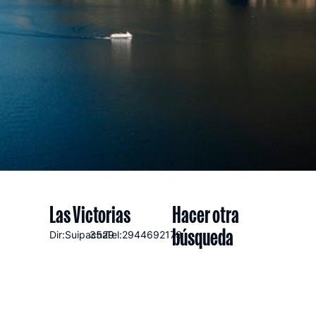
Las Victorias
Hacer otra
búsqueda
Dir:Suipacha
3529
Tel:2944692173