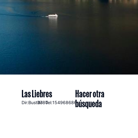
Las Liebres
Hacer otra
búsqueda
Dir:Bustillo
3780
Tel:154968686