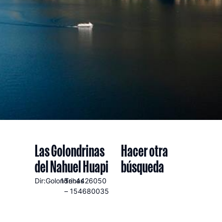
Las Golondrinas
Hacer otra
del Nahuel Huapi
búsqueda
Dir:Golondrinas
15
Tel:4426050
– 154680035