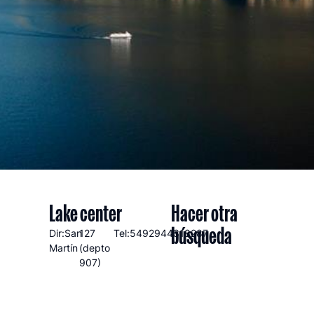
Lake center
Hacer otra
búsqueda
Dir:San
127
Tel:5492944318287
Martín
(depto
907)