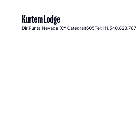
Kurtem Lodge
Dir:Punta Nevada (Cº Catedral)
605
Tel:111.540.823.787