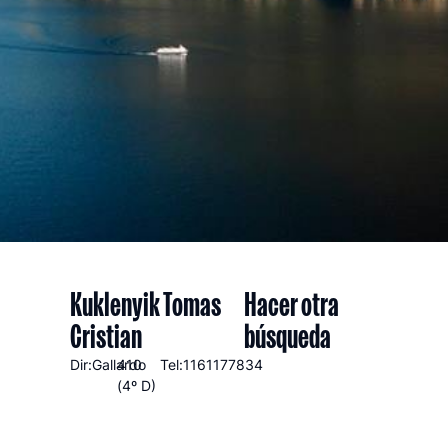
Kuklenyik Tomas
Hacer otra
Cristian
búsqueda
Dir:Gallardo
410
Tel:1161177834
(4º D)