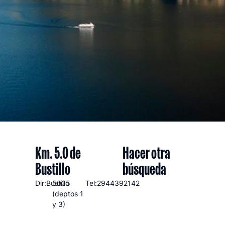
Km. 5.0 de
Hacer otra
Bustillo
búsqueda
Dir:Bustillo
5005
Tel:2944392142
(deptos 1
y 3)