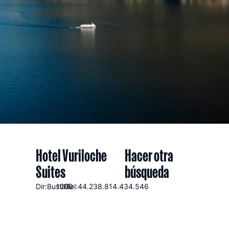
Hotel Vuriloche
Hacer otra
Suites
búsqueda
Dir:Bustillo
1200
Tel:44.238.814.434.546