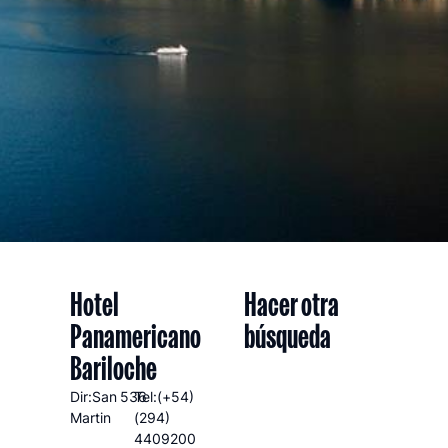
Hotel
Hacer otra
Panamericano
búsqueda
Bariloche
Dir:San
536
Tel:(+54)
Martin
(294)
4409200