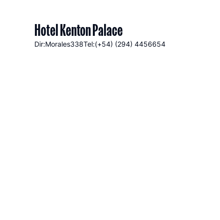
Hotel Kenton Palace
Dir:Morales
338
Tel:(+54) (294) 4456654