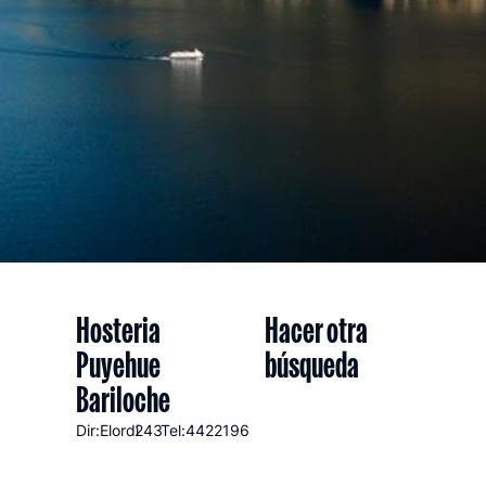
Hosteria
Hacer otra
Puyehue
búsqueda
Bariloche
Dir:Elordi
243
Tel:4422196