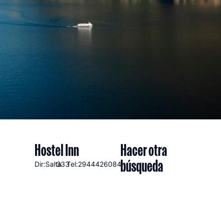
Hostel Inn
Hacer otra
búsqueda
Dir:Salta
333
Tel:2944426084