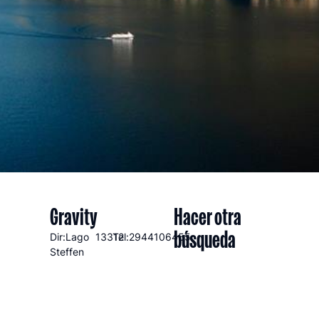
Gravity
Hacer otra
búsqueda
Dir:Lago
13312
Tel:2944106455
Steffen