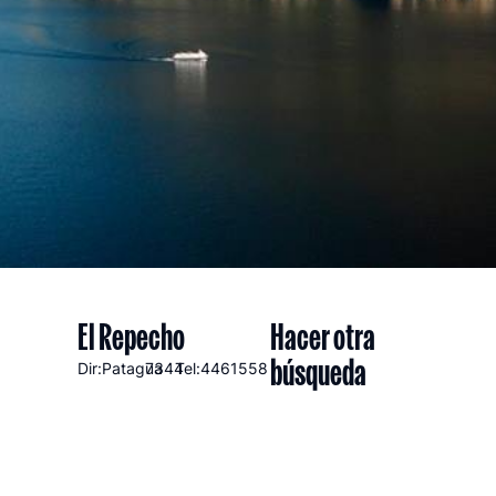
El Repecho
Hacer otra
búsqueda
Dir:Patagua
7344
Tel:4461558