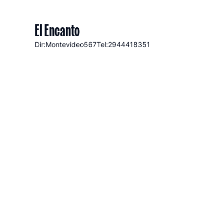
El Encanto
Dir:Montevideo
567
Tel:2944418351