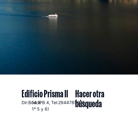
Edificio Prisma II
Hacer otra
búsqueda
Dir:Boock
14 (PB 4,
Tel:2944785025
1º 5 y 6)