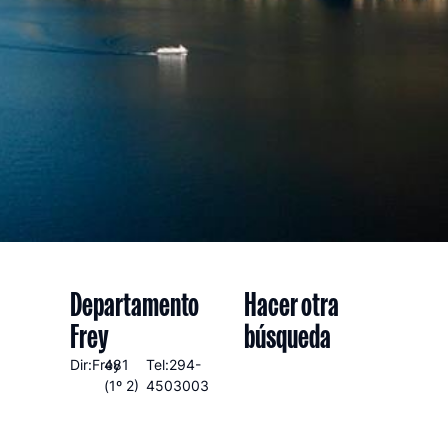
Departamento
Hacer otra
Frey
búsqueda
Dir:Frey
481
Tel:294-
(1º 2)
4503003