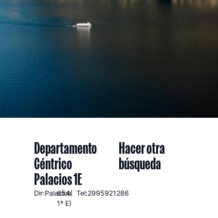
Departamento
Hacer otra
Céntrico
búsqueda
Palacios 1E
Dir:Palacios
654(
Tel:2995921286
1º E)