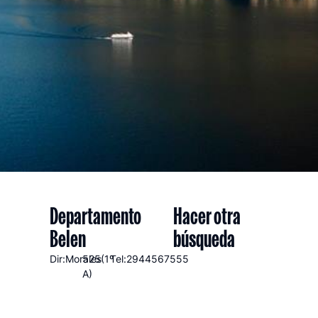
Departamento
Hacer otra
Belen
búsqueda
Dir:Morales
525(1º
Tel:2944567555
A)