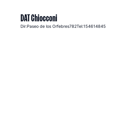
DAT Chiocconi
Dir:Paseo de los Orfebres
782
Tel:154614845