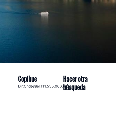
Copihue
Hacer otra
búsqueda
Dir:Chopin
383
Tel:111.555.066.612